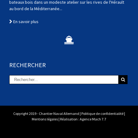
bateaux bois dans un modeste atelier sur les rives de l'Hérault
au bord de la Méditerranée...
En savoir plus
RECHERCHER
Copyright 2019 - Chantier Naval Allemand |
Politique de confidentialité
|
Mentions légales
| Réalisation :
Agence Mach 7.7