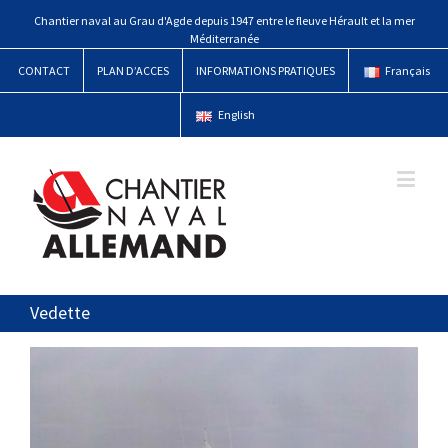
Chantier naval au Grau d'Agde depuis 1947 entre le fleuve Hérault et la mer
Méditerranée
CONTACT
PLAN D’ACCES
INFORMATIONS PRATIQUES
Français
English
Vedette