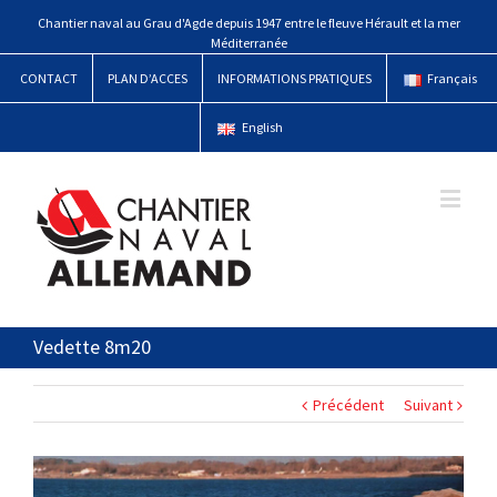
Chantier naval au Grau d'Agde depuis 1947 entre le fleuve Hérault et la mer
Méditerranée
CONTACT
PLAN D’ACCES
INFORMATIONS PRATIQUES
Français
English
Vedette 8m20
Précédent
Suivant