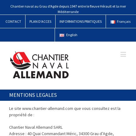
Chantier naval au Grau d'Agde depuis 1947 entre le fleuve Hérault et la mer
Méditerranée
CONTACT
PLAN D’ACCES
INFORMATIONS PRATIQUES
Français
English
MENTIONS LEGALES
Le site www.chantier-allemand.com que vous consultez est la
propriété de :
Chantier Naval Allemand SARL
Adresse : 40 Quai Commandant Méric, 34300 Grau d’Agde,