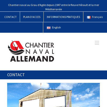
Chantier naval au Grau d'Agde depuis 1947 entre le fleuve Hérault et la mer
Méditerranée
CONTACT
PLAN D’ACCES
INFORMATIONS PRATIQUES
Français
English
CONTACT