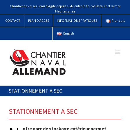
Chantier naval au Grau d'Agde depuis 1947 entre le fleuve Hérault et la mer
Méditerranée
CONTACT
PLAN D’ACCES
INFORMATIONS PRATIQUES
Français
English
STATIONNEMENT A SEC
STATIONNEMENT A SEC
otre parc de stockage extérieur permet