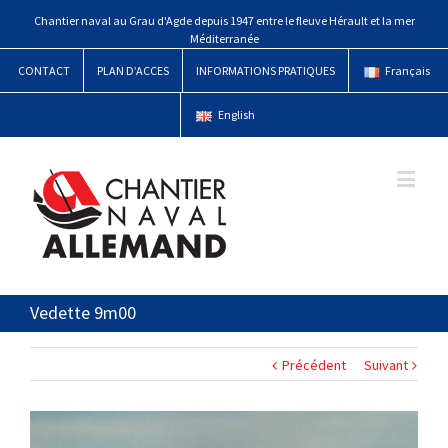
Chantier naval au Grau d'Agde depuis 1947 entre le fleuve Hérault et la mer
Méditerranée
CONTACT
PLAN D’ACCES
INFORMATIONS PRATIQUES
Français
English
Vedette 9m00
Précédent
Suivant