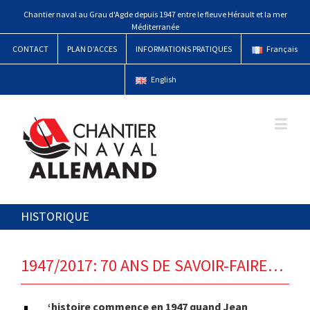
Chantier naval au Grau d'Agde depuis 1947 entre le fleuve Hérault et la mer
Méditerranée
CONTACT
PLAN D’ACCES
INFORMATIONS PRATIQUES
Français
English
HISTORIQUE
1947/2017: 70 ANS DE SAVOIR-FAIRE…
‘histoire commence en 1947 quand Jean