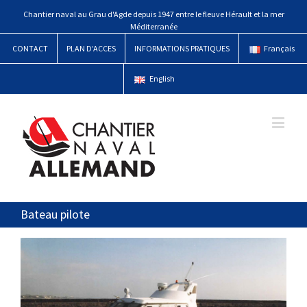
Chantier naval au Grau d'Agde depuis 1947 entre le fleuve Hérault et la mer
Méditerranée
CONTACT
PLAN D’ACCES
INFORMATIONS PRATIQUES
Français
English
Bateau pilote