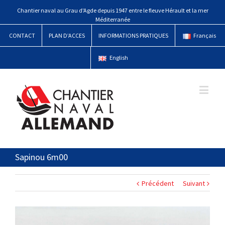
Chantier naval au Grau d'Agde depuis 1947 entre le fleuve Hérault et la mer
Méditerranée
CONTACT
PLAN D’ACCES
INFORMATIONS PRATIQUES
Français
English
Sapinou 6m00
Précédent
Suivant