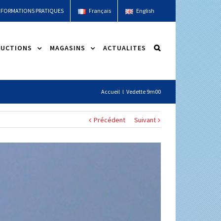
NFORMATIONS PRATIQUES
Français
English
UCTIONS
MAGASINS
ACTUALITES
Accueil
l
Vedette 9m00
Précédent
Suivant