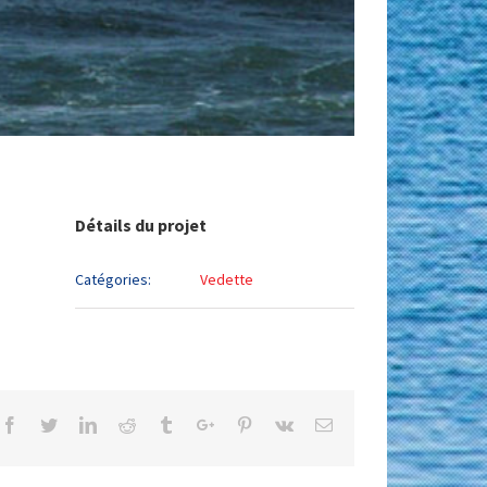
Détails du projet
Catégories:
Vedette
Facebook
Twitter
Linkedin
Reddit
Tumblr
Google+
Pinterest
Vk
Email