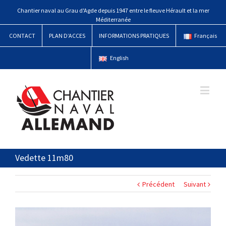
Chantier naval au Grau d'Agde depuis 1947 entre le fleuve Hérault et la mer
Méditerranée
CONTACT
PLAN D’ACCES
INFORMATIONS PRATIQUES
Français
English
Vedette 11m80
Précédent
Suivant