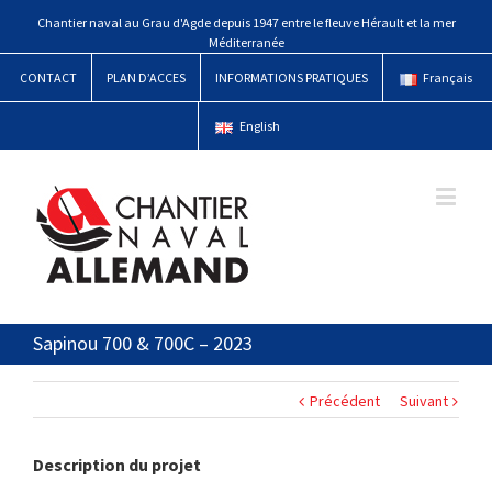
Chantier naval au Grau d'Agde depuis 1947 entre le fleuve Hérault et la mer
Méditerranée
CONTACT
PLAN D’ACCES
INFORMATIONS PRATIQUES
Français
English
Sapinou 700 & 700C – 2023
Précédent
Suivant
Description du projet